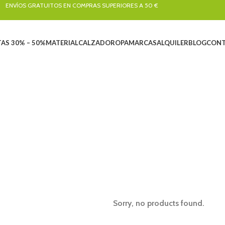
ENVÍOS GRATUITOS EN COMPRAS SUPERIORES A 50 €
AS 30% – 50%
MATERIAL
CALZADO
ROPA
MARCAS
ALQUILER
BLOG
CONT
Nikwax
NES
ALQUILER
ARBORICULTURA
BARRANQUISMO
CALZADO
CLÁSICA Y 
4 Productos
33 Productos
155 Productos
258 Productos
47 Producto
PELEOLOGÍA
LIQUIDACIONES
MATERIAL
RESCATE
ROPA
SEN
8 Productos
102 Productos
824 Productos
22 Productos
389 Productos
266 
VIA FERRATA
47 Productos
Sorry, no products found.