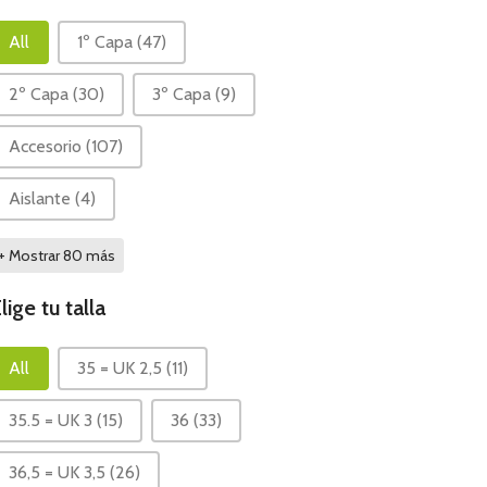
Qué es?
All
1º Capa
(47)
2º Capa
(30)
3º Capa
(9)
Accesorio
(107)
Aislante
(4)
+ Mostrar 80 más
lige tu talla
lige tu talla
All
35 = UK 2,5
(11)
35.5 = UK 3
(15)
36
(33)
36,5 = UK 3,5
(26)