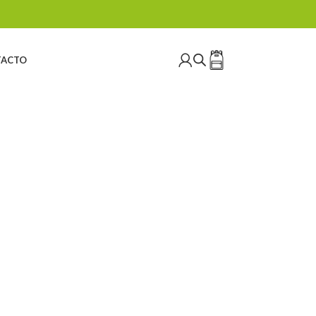
ACTO
ARTIFICIAL
ESCALADA
ESCALADA ARTIFICIAL
s
541 Productos
21 Productos
DERISMO
TRABAJOS VERTICALES
TRAIL RUNNING
Productos
153 Productos
8 Productos