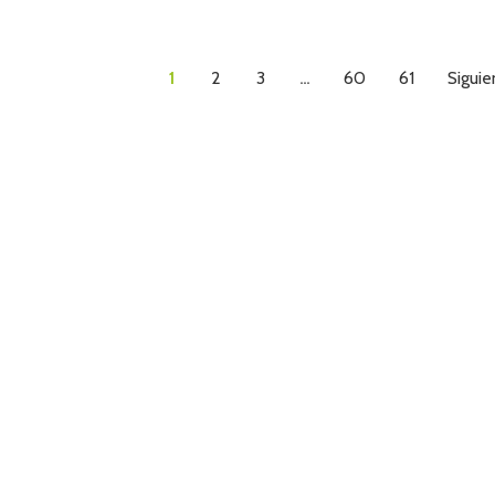
1
2
3
…
60
61
Siguie