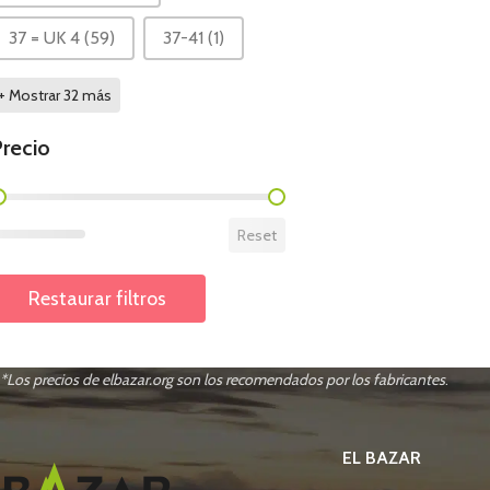
37 = UK 4
(59)
37-41
(1)
+ Mostrar 32 más
recio
recio
Reset
Restaurar filtros
*Los precios de elbazar.org son los recomendados por los fabricantes
.
EL BAZAR