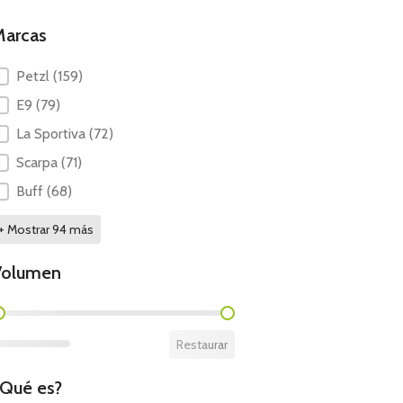
Marcas
Marcas
Petzl
(159)
E9
(79)
La Sportiva
(72)
Scarpa
(71)
Buff
(68)
+ Mostrar 94 más
Volumen
Volumen
Restaurar
Qué es?