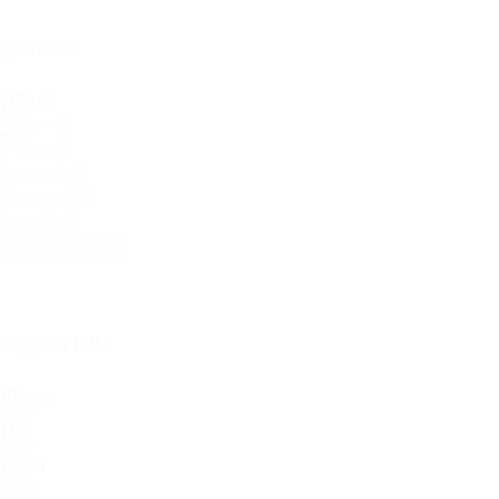
¿Qué es?
¿Qué
All
2º Capa
(1)
es?
3º Capa
(7)
Accesorio
(3)
Chaqueta
(10)
Pantalón
(3)
+ Mostrar 1 más
Elige tu talla
Elige
All
L
(6)
tu
M
(6)
talla
S
(7)
XL
(2)