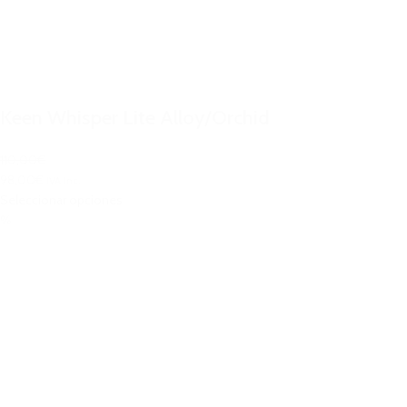
Keen Whisper Lite Alloy/Orchid
110,00€
98,00€
IVA Inc.
Seleccionar opciones
%