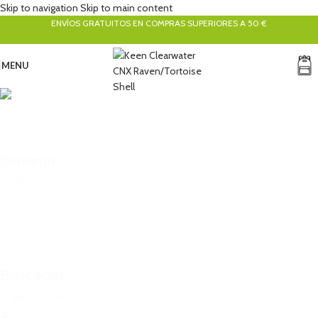
Skip to navigation
Skip to main content
ENVÍOS GRATUITOS EN COMPRAS SUPERIORES A 50 €
MENU
Keen
Categorías
Ordenar
Sort content
Buscador
Search content