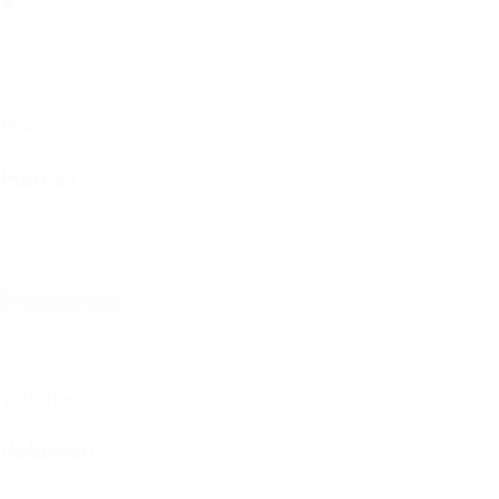
Marcas
Marcas
Marmot
(4)
Ternua
(3)
Gear Aid
(2)
La Sportiva
(2)
Patagonia
(2)
+ Mostrar 2 más
Volumen
Volumen
Restaurar