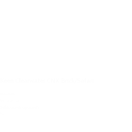
Keen Clearwater CNX Brick/Safari
110,00€
98,00€
IVA Inc.
Seleccionar opciones
%