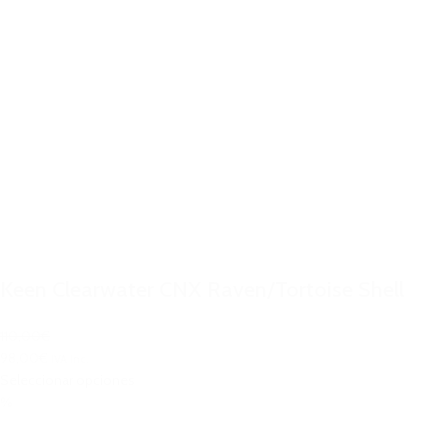
Keen Clearwater CNX Raven/Tortoise Shell
110,00€
98,00€
IVA Inc.
Seleccionar opciones
%