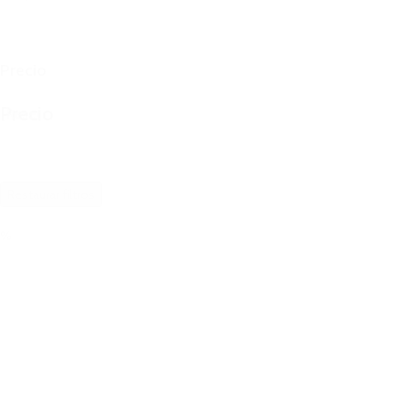
Precio
Precio
Reset
Restaurar filtros
%