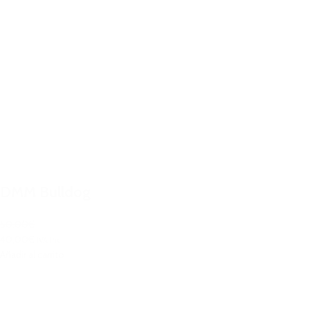
DMM Bulldog
50,00€
40,00€
IVA Inc.
Añadir al carrito