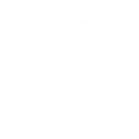
DMM Ceros Screwgate Amarillo
25,00€
22,50€
IVA Inc.
Añadir al carrito
%