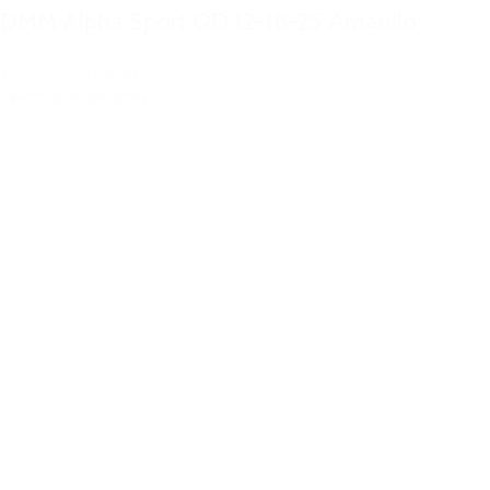
DMM Alpha Sport QD 12-18-25 Amarillo
24,00€
–
25,00€
IVA Inc.
Seleccionar opciones
%