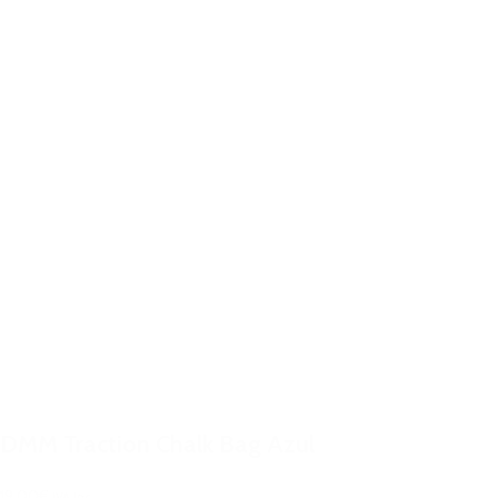
DMM Traction Chalk Bag Azul
19,00€
IVA Inc.