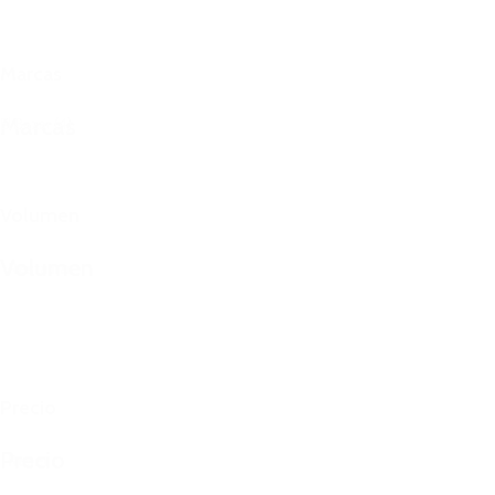
Marcas
Marcas
El Bazar
(4)
Volumen
Volumen
Restaurar
Precio
Precio
Reset