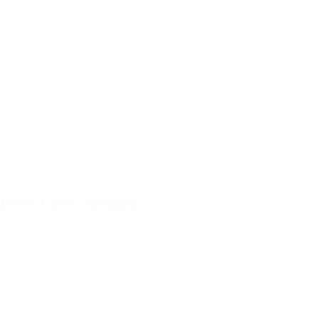
DMM Ceros Kwiklock
28,00€
25,00€
IVA Inc.
Añadir al carrito
%