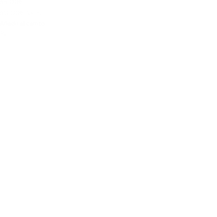
65,00€
60,00€
IVA Inc.
Añadir al carrito
%