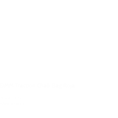
DMM Traction Chalk Bag Roja
19,00€
IVA Inc.
Añadir al carrito