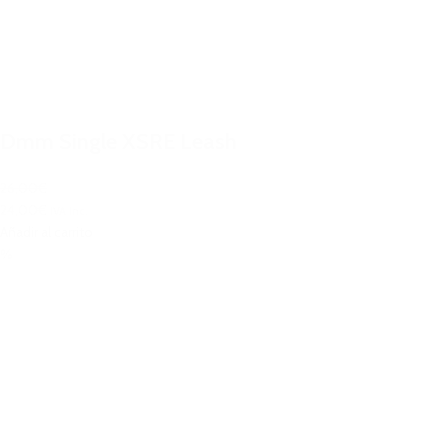
Dmm Single XSRE Leash
26,00€
24,00€
IVA Inc.
Añadir al carrito
%