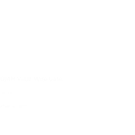
DMM Vault Wire Gate
50,00€
40,00€
IVA Inc.
Añadir al carrito
%