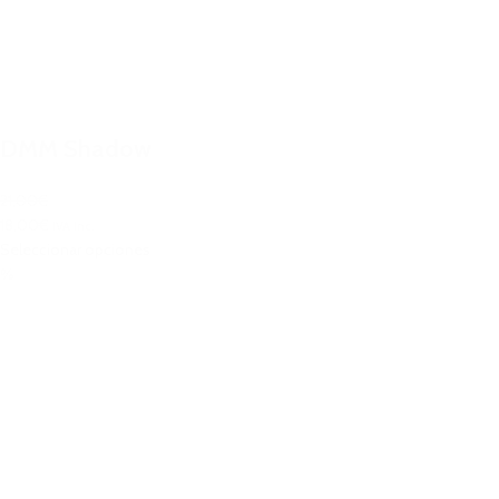
DMM Shadow
21,00€
18,00€
IVA Inc.
Seleccionar opciones
%