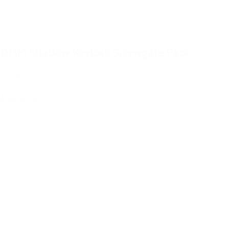
DMM Shadow Keylock Screwgate Pack
50,00€
45,00€
IVA Inc.
Añadir al carrito