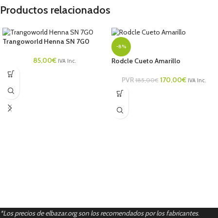
Productos relacionados
Trangoworld Henna SN 7G0
-8%
85,00
€
Rodcle Cueto Amarillo
IVA Inc.
PVR
170,00
€
185,00
€
IVA Inc.
*Los precios de elbazar.org son los recomendados por los fabricantes
.