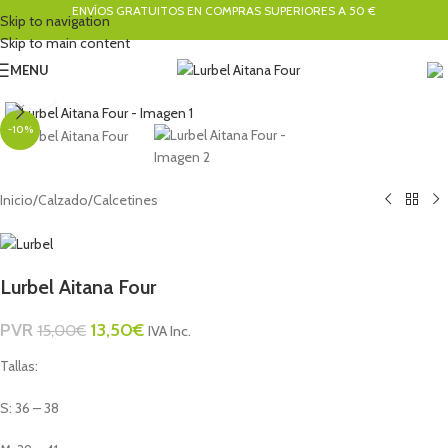
ENVÍOS GRATUITOS EN COMPRAS SUPERIORES A 50 €
Skip to navigation
Skip to main content
MENU
Click to enlarge
-10%
Inicio
/
Calzado
/
Calcetines
Lurbel Aitana Four
PVR
13,50
€
15,00
€
IVA Inc.
Tallas:
S: 36 – 38