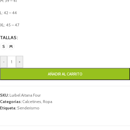
M: 39 – 41
L: 42 – 44
XL: 45 – 47
TALLAS
S
M
-
+
AÑADIR AL CARRITO
SKU:
Lurbel Aitana Four
Categorías:
Calcetines
,
Ropa
Etiqueta:
Senderismo