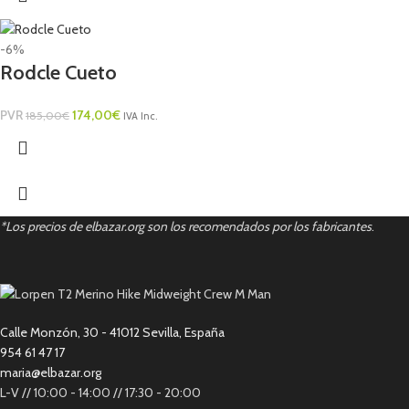
-6%
Rodcle Cueto
PVR
174,00
€
185,00
€
IVA Inc.
*Los precios de elbazar.org son los recomendados por los fabricantes
.
Calle Monzón, 30 - 41012 Sevilla, España
954 61 47 17
maria@elbazar.org
L-V // 10:00 - 14:00 // 17:30 - 20:00