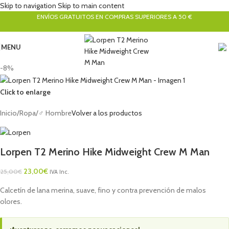
Skip to navigation
Skip to main content
ENVÍOS GRATUITOS EN COMPRAS SUPERIORES A 50 €
MENU
-8%
Click to enlarge
Inicio
/
Ropa
/
♂ Hombre
Volver a los productos
Lorpen T2 Merino Hike Midweight Crew M Man
23,00
€
25,00
€
IVA Inc.
Calcetín de lana merina, suave, fino y contra prevención de malos
olores.