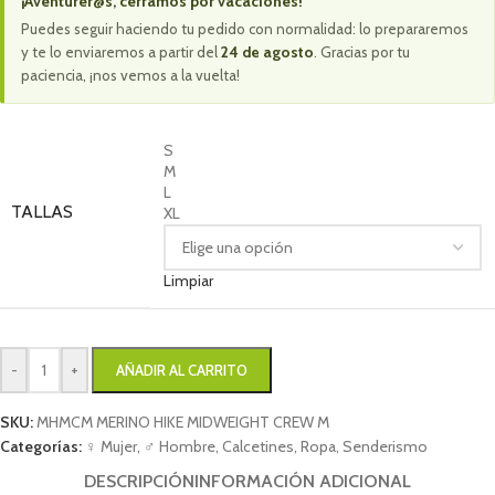
¡Aventurer@s, cerramos por vacaciones!
Puedes seguir haciendo tu pedido con normalidad: lo prepararemos
y te lo enviaremos a partir del
24 de agosto
. Gracias por tu
paciencia, ¡nos vemos a la vuelta!
S
M
L
TALLAS
XL
Limpiar
-
+
AÑADIR AL CARRITO
SKU:
MHMCM MERINO HIKE MIDWEIGHT CREW M
Categorías:
♀ Mujer
,
♂ Hombre
,
Calcetines
,
Ropa
,
Senderismo
DESCRIPCIÓN
INFORMACIÓN ADICIONAL