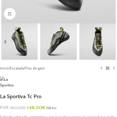
Click to enlarge
Inicio
/
Escalada
/
Pies de gato
La Sportiva Tc Pro
PVR
148,00
€
180,00
€
IVA Inc.