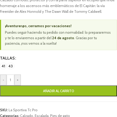
Calzado cómodo, protector y con la parte superior en ecopiel que rinde
homenaje a los ascensos más emblemáticos de El Capitán: la vía
Freerider de Alex Honnold y The Dawn Wall de Tommy Caldwell.
¡Aventurer@s, cerramos por vacaciones!
Puedes seguir haciendo tu pedido con normalidad: lo prepararemos
y te lo enviaremos a partir del
24 de agosto
. Gracias por tu
paciencia, ¡nos vemos a la vuelta!
TALLAS
41
43
-
+
AÑADIR AL CARRITO
SKU:
La Sportiva Tc Pro
Categorías:
Calzado
,
Escalada
,
Pies de gato