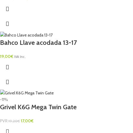
Bahco Llave acodada 13-17
19,00
€
IVA Inc.
-11%
Grivel K6G Mega Twin Gate
PVR
17,00
€
19,20
€