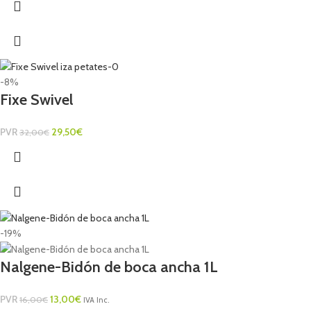
-8%
Fixe Swivel
PVR
29,50
€
32,00
€
-19%
Nalgene-Bidón de boca ancha 1L
PVR
13,00
€
16,00
€
IVA Inc.