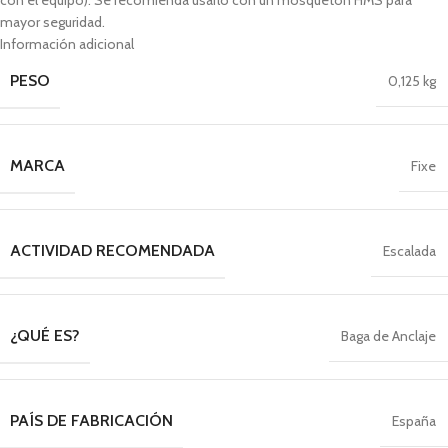
con el equipo). Se recomienda usarlo con un mosquetón HMS para
mayor seguridad.
Información adicional
PESO
0,125 kg
MARCA
Fixe
ACTIVIDAD RECOMENDADA
Escalada
¿QUÉ ES?
Baga de Anclaje
PAÍS DE FABRICACIÓN
España