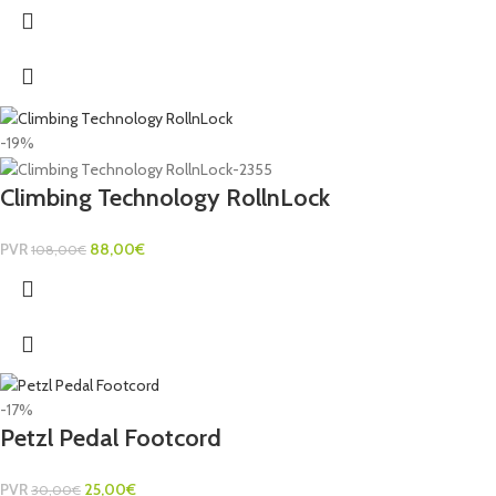
-19%
Climbing Technology RollnLock
PVR
88,00
€
108,00
€
-17%
Petzl Pedal Footcord
PVR
25,00
€
30,00
€