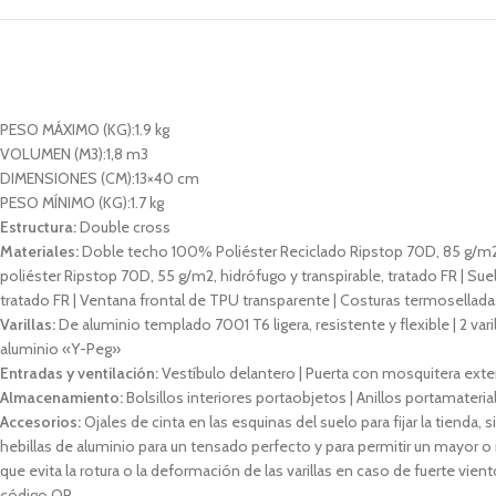
PESO MÁXIMO (KG):
1.9 kg
VOLUMEN (M3):
1,8 m3
DIMENSIONES (CM):
13×40 cm
PESO MÍNIMO (KG):
1.7 kg
Estructura:
Double cross
Materiales:
Doble techo 100% Poliéster Reciclado Ripstop 70D, 85 g/m2, 
poliéster Ripstop 70D, 55 g/m2, hidrófugo y transpirable, tratado FR | 
tratado FR | Ventana frontal de TPU transparente | Costuras termoselladas 
Varillas:
De aluminio templado 7001 T6 ligera, resistente y flexible | 2 vari
aluminio «Y-Peg»
Entradas y ventilación:
Vestíbulo delantero | Puerta con mosquitera exte
Almacenamiento:
Bolsillos interiores portaobjetos | Anillos portamateria
Accesorios:
Ojales de cinta en las esquinas del suelo para fijar la tienda
hebillas de aluminio para un tensado perfecto y para permitir un mayor o 
que evita la rotura o la deformación de las varillas en caso de fuerte vien
código QR