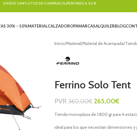
ENVÍOS GRATUITOS EN COMPRAS SUPERIORES A 50 €
AS 30% – 50%
MATERIAL
CALZADO
ROPA
MARCAS
ALQUILER
BLOG
CONT
Inicio
/
Material
/
Material de Acampada
/
Tiend
Ferrino Solo Tent
PVR
265,00
€
360,00
€
Tienda monoplaza de 1,800 gr para 4 estac
ideal para los que necesitan dimensiones y