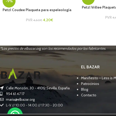
-9%
Petzl Vrillee Plaque
Petzl Coudee Plaqueta para espeleología
PVR
4,
PVR
4,20
€
4,60
€
*Los precios de elbazar.org son los recomendados por los fabricantes
.
EL BAZAR
Manifiesto – Less is 
Patrocinios
Calle Monzón, 30 - 41012 Sevilla, España
Blog
954 61 47 17
Contacto
maria@elbazar.org
L-V // 10:00 - 14:00 // 17:30 - 20:00