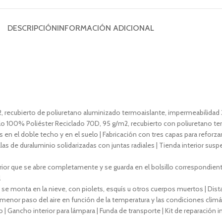
DESCRIPCIÓN
INFORMACIÓN ADICIONAL
recubierto de poliuretano aluminizado termoaislante, impermeabilidad 3
Suelo 100% Poliéster Reciclado 70D, 95 g/m2, recubierto con poliuretano
en el doble techo y en el suelo | Fabricación con tres capas para reforzar
llas de duraluminio solidarizadas con juntas radiales | Tienda interior susp
rior que se abre completamente y se guarda en el bolsillo correspondient
l
, si se monta en la nieve, con piolets, esquís u otros cuerpos muertos | Di
menor paso del aire en función de la temperatura y las condiciones climát
to | Gancho interior para lámpara | Funda de transporte | Kit de reparación