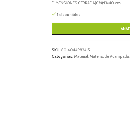
DIMENSIONES CERRADA(CM):
13×40 cm
1 disponibles
AÑAD
SKU:
8014044982415
Categorías:
Material
,
Material de Acampada
,