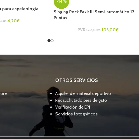
-14%
ta para espeleología
Singing Rock Fakir III Semi-automático 12
Puntas
4,20
€
60
€
PVR
105,00
€
122,00
€
OTROS SERVICIOS
More
Alquiler de material deportivo
Recauchutado pies de gato
Verificación de EPI
Servicios fotográficos