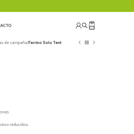
ACTO
as de campaña
/
Ferrino Solo Tent
iones
 peso reducidos.