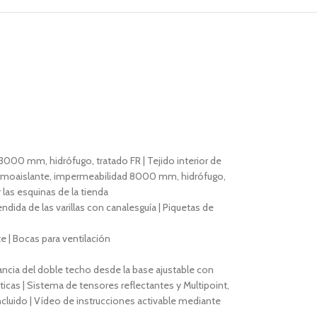
000 mm, hidrófugo, tratado FR | Tejido interior de
 termoaislante, impermeabilidad 8000 mm, hidrófugo,
 las esquinas de la tienda
endida de las varillas con canalesguía | Piquetas de
e | Bocas para ventilación
stancia del doble techo desde la base ajustable con
icas | Sistema de tensores reflectantes y Multipoint,
 incluido | Vídeo de instrucciones activable mediante