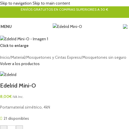
Skip to navigation
Skip to main content
ENVÍOS GRATUITOS EN COMPRAS SUPERIORES A 50 €
MENU
Click to enlarge
Inicio
/
Material
/
Mosquetones y Cintas Express
/
Mosquetones sin seguro
Volver a los productos
Edelrid Mini-O
8,00
€
IVA Inc.
Portamaterial simétrico, 4kN
21 disponibles