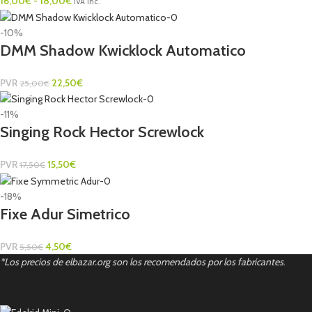
16,00
€
-
18,00
€
IVA Inc.
-10%
DMM Shadow Kwicklock Automatico
PVR
22,50
€
25,00
€
-11%
Singing Rock Hector Screwlock
PVR
15,50
€
17,50
€
-18%
Fixe Adur Simetrico
PVR
4,50
€
5,50
€
*Los precios de elbazar.org son los recomendados por los fabricantes
.