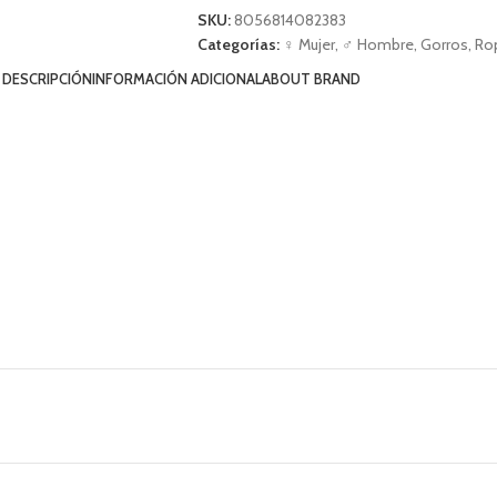
SKU:
8056814082383
Categorías:
♀ Mujer
,
♂ Hombre
,
Gorros
,
Ro
DESCRIPCIÓN
INFORMACIÓN ADICIONAL
ABOUT BRAND