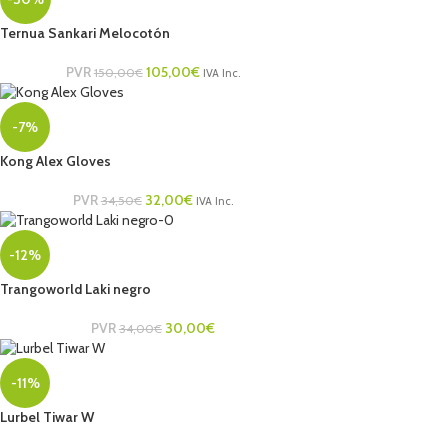
Ternua Sankari Melocotón
PVR
105,00
€
150,00
€
IVA Inc.
-7%
Kong Alex Gloves
PVR
32,00
€
34,50
€
IVA Inc.
-12%
Trangoworld Laki negro
PVR
30,00
€
34,00
€
-11%
Lurbel Tiwar W