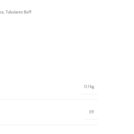
pa
,
Tubulares Buff
0,1 kg
E9