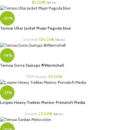
85,00
€
IVA Inc.
-30%
Ternua Ultar Jacket Mujer Pagoda blue
154,00
€
220,00
€
IVA Inc.
-14%
Ternua Gorra Quirops ®Warmshell
PVR
30,00
€
35,00
€
-21%
Lorpen Heavy Trekker Merino-Primaloft Media
23,00
€
29,00
€
IVA Inc.
-30%