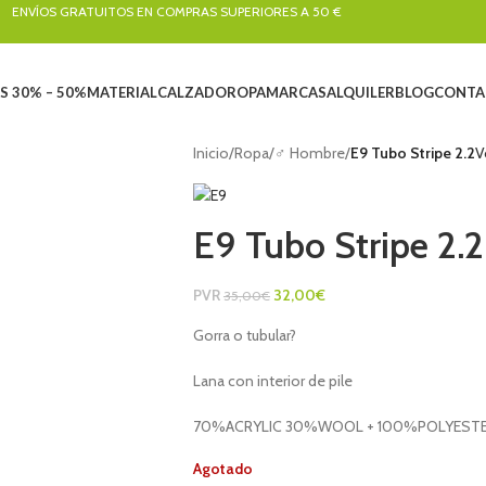
ENVÍOS GRATUITOS EN COMPRAS SUPERIORES A 50 €
S 30% – 50%
MATERIAL
CALZADO
ROPA
MARCAS
ALQUILER
BLOG
CONTA
Inicio
/
Ropa
/
♂ Hombre
/
E9 Tubo Stripe 2.2
V
E9 Tubo Stripe 2.2
PVR
32,00
€
35,00
€
Gorra o tubular?
Lana con interior de pile
70%ACRYLIC 30%WOOL + 100%POLYEST
Agotado