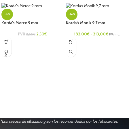
-6%
-14%
Korda’s Merce 9 mm
Korda’s Monik 9,7 mm
PVR
2,50
€
182,00
€
-
213,00
€
2,65
€
IVA Inc.
*Los precios de elbazar.org son los recomendados por los fabricantes
.