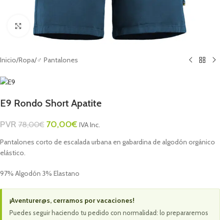
Click to enlarge
Inicio
/
Ropa
/
♂ Pantalones
E9 Rondo Short Apatite
PVR
70,00
€
78,00
€
IVA Inc.
Pantalones corto de escalada urbana en gabardina de algodón orgánico
elástico.
97% Algodón 3% Elastano
¡Aventurer@s, cerramos por vacaciones!
Puedes seguir haciendo tu pedido con normalidad: lo prepararemos