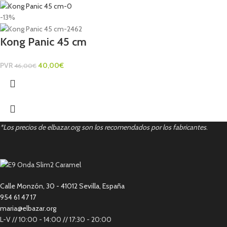
-13%
Kong Panic 45 cm
PVR
40,00
€
46,00
€
*Los precios de elbazar.org son los recomendados por los fabricantes
.
Calle Monzón, 30 - 41012 Sevilla, España
954 61 47 17
maria@elbazar.org
L-V // 10:00 - 14:00 // 17:30 - 20:00