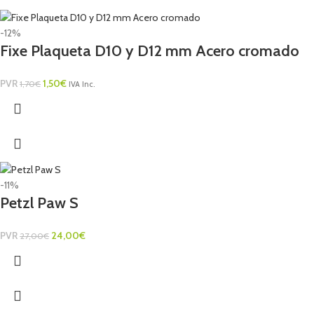
-12%
Fixe Plaqueta D10 y D12 mm Acero cromado
PVR
1,50
€
1,70
€
IVA Inc.
-11%
Petzl Paw S
PVR
24,00
€
27,00
€