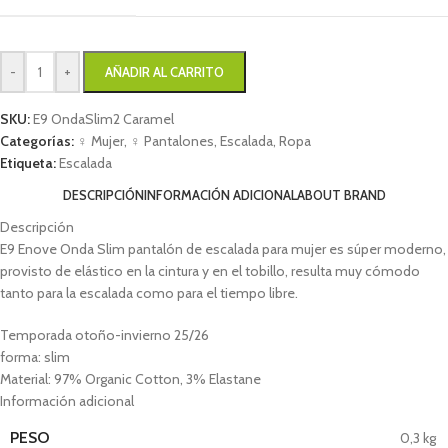
-
+
AÑADIR AL CARRITO
SKU:
E9 OndaSlim2 Caramel
Categorías:
♀ Mujer
,
♀ Pantalones
,
Escalada
,
Ropa
Etiqueta:
Escalada
DESCRIPCIÓN
INFORMACIÓN ADICIONAL
ABOUT BRAND
Descripción
E9 Enove Onda Slim pantalón de escalada para mujer es súper moderno,
provisto de elástico en la cintura y en el tobillo, resulta muy cómodo
tanto para la escalada como para el tiempo libre.
Temporada otoño-invierno 25/26
forma: slim
Material: 97% Organic Cotton, 3% Elastane
Información adicional
PESO
0,3 kg