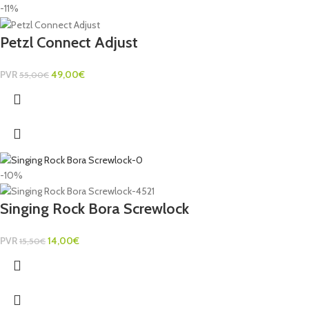
-11%
Petzl Connect Adjust
PVR
49,00
€
55,00
€
-10%
Singing Rock Bora Screwlock
PVR
14,00
€
15,50
€