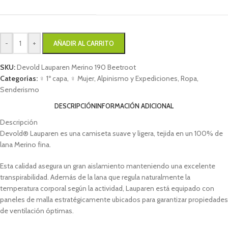
-
+
AÑADIR AL CARRITO
SKU:
Devold Lauparen Merino 190 Beetroot
Categorías:
♀ 1º capa
,
♀ Mujer
,
Alpinismo y Expediciones
,
Ropa
,
Senderismo
DESCRIPCIÓN
INFORMACIÓN ADICIONAL
Descripción
Devold® Lauparen es una camiseta suave y ligera, tejida en un 100% de
lana Merino fina.
Esta calidad asegura un gran aislamiento manteniendo una excelente
transpirabilidad. Además de la lana que regula naturalmente la
temperatura corporal según la actividad, Lauparen está equipado con
paneles de malla estratégicamente ubicados para garantizar propiedades
de ventilación óptimas.