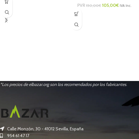
PVR
105,00
€
150,00
€
IVA Inc.
*Los precios de elbazar.org son los recomendados por los fabricantes
.
Calle Monzón, 30 - 41012 Sevilla, España
954 61 47 17