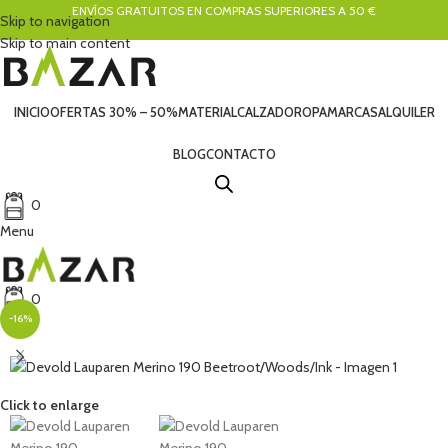
ENVÍOS GRATUITOS EN COMPRAS SUPERIORES A 50 €
Skip to navigation
Skip to main content
INICIO
OFERTAS 30% – 50%
MATERIAL
CALZADO
ROPA
MARCAS
ALQUILER
BLOG
CONTACTO
0
Menu
0
-16%
Click to enlarge