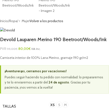
Inicio
/
Ropa
/
♀ Mujer
Volver a los productos
Devold Lauparen Merino 190 Beetroot/Woods/Ink
PVR
80,00
€
95,00
€
IVA Inc.
Camiseta interior de 100% Lana Merino, gramaje 190 gr/m2
¡Aventurer@s, cerramos por vacaciones!
Puedes seguir haciendo tu pedido con normalidad: lo prepararemos
y te lo enviaremos a partir del
24 de agosto
. Gracias por tu
paciencia, ¡nos vemos a la vuelta!
XS
S
M
TALLAS