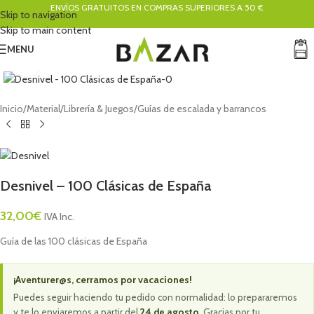
ENVÍOS GRATUITOS EN COMPRAS SUPERIORES A 50 €
Skip to navigation
Skip to main content
MENU
Click to enlarge
Inicio
/
Material
/
Librería & Juegos
/
Guías de escalada y barrancos
Desnivel – 100 Clásicas de España
32,00
€
IVA Inc.
Guía de las 100 clásicas de España
¡Aventurer@s, cerramos por vacaciones!
Puedes seguir haciendo tu pedido con normalidad: lo prepararemos
y te lo enviaremos a partir del
24 de agosto
. Gracias por tu