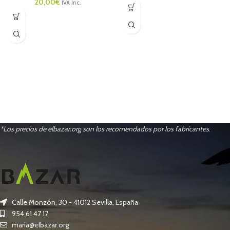
20,00
€
IVA Inc.
*Los precios de elbazar.org son los recomendados por los fabricantes
.
Calle Monzón, 30 - 41012 Sevilla, España
954 61 47 17
maria@elbazar.org