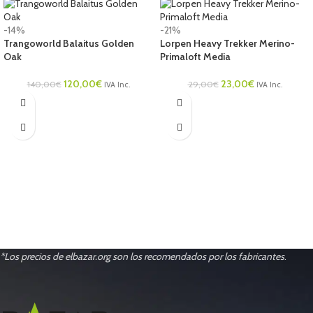
-14%
-21%
Trangoworld Balaitus Golden
Lorpen Heavy Trekker Merino-
Oak
Primaloft Media
120,00
€
23,00
€
140,00
€
29,00
€
IVA Inc.
IVA Inc.
*Los precios de elbazar.org son los recomendados por los fabricantes
.