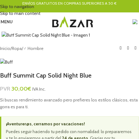
ENVÍOS GRATUITOS EN COMPRAS SUPERIORES A 50 €
Skip to navigation
Skip to main content
MENU
Click to enlarge
Inicio
/
Ropa
/
♂ Hombre
Buff Summit Cap Solid Night Blue
PVR
30,00
€
IVA Inc.
Si buscas rendimiento avanzado pero prefieres los estilos clásicos, esta
gorra es para ti.
¡Aventurer@s, cerramos por vacaciones!
Puedes seguir haciendo tu pedido con normalidad: lo prepararemos
y te lo enviaremos a partir del
24 de agosto
. Gracias por tu