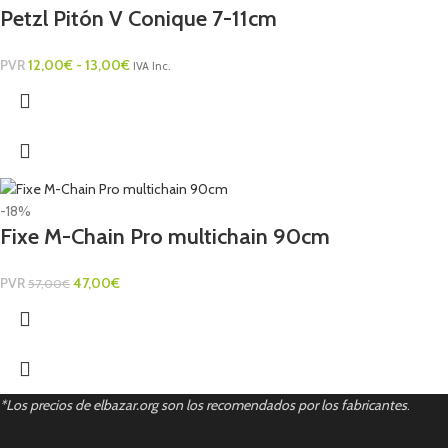
Petzl Pitón V Conique 7-11cm
PVR
12,00
€
-
13,00
€
IVA Inc.
-18%
Fixe M-Chain Pro multichain 90cm
PVR
47,00
€
57,00
€
*Los precios de elbazar.org son los recomendados por los fabricantes
.