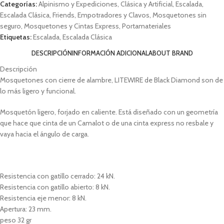
Categorías:
Alpinismo y Expediciones
,
Clásica y Artificial
,
Escalada
,
Escalada Clásica
,
Friends, Empotradores y Clavos
,
Mosquetones sin
seguro
,
Mosquetones y Cintas Express
,
Portamateriales
Etiquetas:
Escalada
,
Escalada Clásica
DESCRIPCIÓN
INFORMACIÓN ADICIONAL
ABOUT BRAND
Descripción
Mosquetones con cierre de alambre, LITEWIRE de Black Diamond son de
lo más ligero y funcional.
Mosquetón ligero, forjado en caliente. Está diseñado con un geometría
que hace que cinta de un Camalot o de una cinta express no resbale y
vaya hacia el ángulo de carga.
Resistencia con gatillo cerrado: 24 kN.
Resistencia con gatillo abierto: 8 kN.
Resistencia eje menor: 8 kN.
Apertura: 23 mm.
peso 32 gr