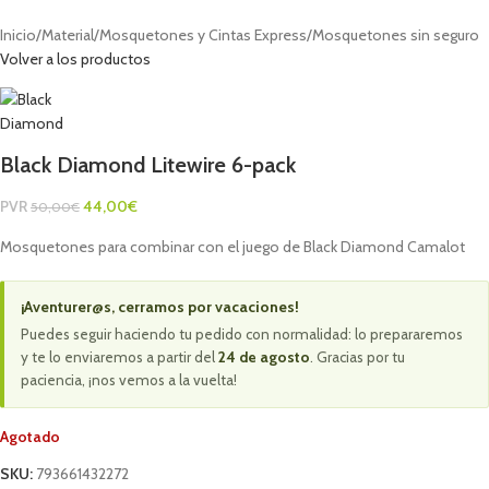
Inicio
/
Material
/
Mosquetones y Cintas Express
/
Mosquetones sin seguro
Volver a los productos
Black Diamond Litewire 6-pack
PVR
44,00
€
50,00
€
Mosquetones para combinar con el juego de Black Diamond Camalot
¡Aventurer@s, cerramos por vacaciones!
Puedes seguir haciendo tu pedido con normalidad: lo prepararemos
y te lo enviaremos a partir del
24 de agosto
. Gracias por tu
paciencia, ¡nos vemos a la vuelta!
Agotado
SKU:
793661432272