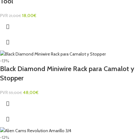
Tool
PVR
18,00
€
21,00
€
-13%
Black Diamond Miniwire Rack para Camalot y
Stopper
PVR
48,00
€
55,00
€
-12%