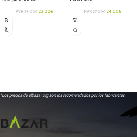
PVR
23,00
€
PVR
24,00
€
26,00
€
27,00
€
*Los precios de elbazar.org son los recomendados por los fabricantes
.