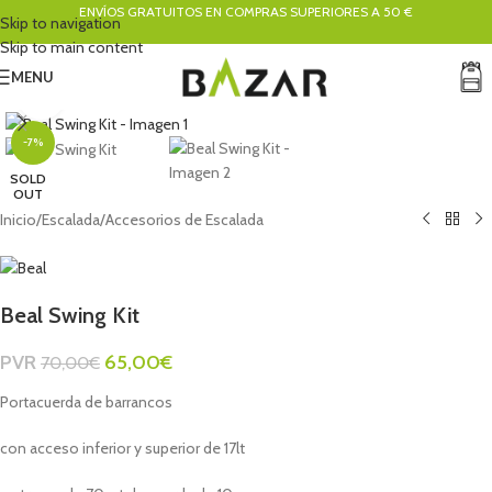
ENVÍOS GRATUITOS EN COMPRAS SUPERIORES A 50 €
Skip to navigation
Skip to main content
MENU
Click to enlarge
-7%
SOLD
OUT
Inicio
/
Escalada
/
Accesorios de Escalada
Beal Swing Kit
PVR
65,00
€
70,00
€
Portacuerda de barrancos
con acceso inferior y superior de 17lt