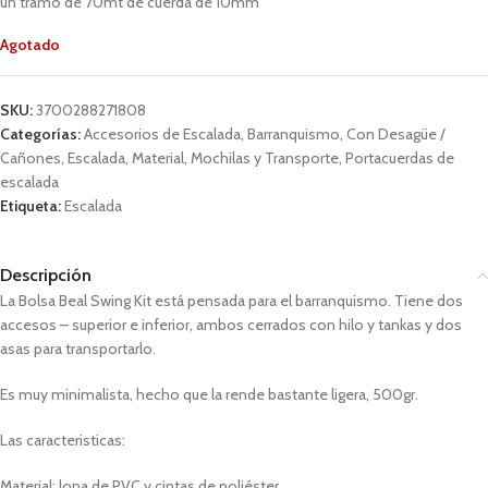
un tramo de 70mt de cuerda de 10mm
Agotado
SKU:
3700288271808
Categorías:
Accesorios de Escalada
,
Barranquismo
,
Con Desagüe /
Cañones
,
Escalada
,
Material
,
Mochilas y Transporte
,
Portacuerdas de
escalada
Etiqueta:
Escalada
Descripción
La Bolsa Beal Swing Kit está pensada para el barranquismo. Tiene dos
accesos – superior e inferior, ambos cerrados con hilo y tankas y dos
asas para transportarlo.
Es muy minimalista, hecho que la rende bastante ligera, 500gr.
Las caracteristicas:
Material: lona de PVC y cintas de poliéster.