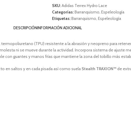
SKU:
Adidas Terrex Hydro Lace
Categorías:
Barranquismo
,
Espeleología
Etiquetas:
Barranquismo
,
Espeleología
DESCRIPCIÓN
INFORMACIÓN ADICIONAL
ermopoliuretano (TPU) resistente a la abrasión y neopreno para retener e
olesta ni se mueve durante la actividad. Incorpora sistema de ajuste me
le con guantes y manos frías que mantiene la zona del tobillo más estab
cto en saltos y en cada pisada así como suela
Stealth TRAXION™
de extra