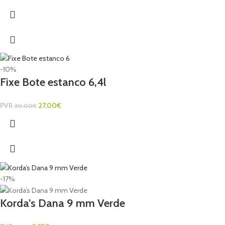
-10%
Fixe Bote estanco 6,4l
PVR
27,00
€
30,00
€
-17%
Korda’s Dana 9 mm Verde