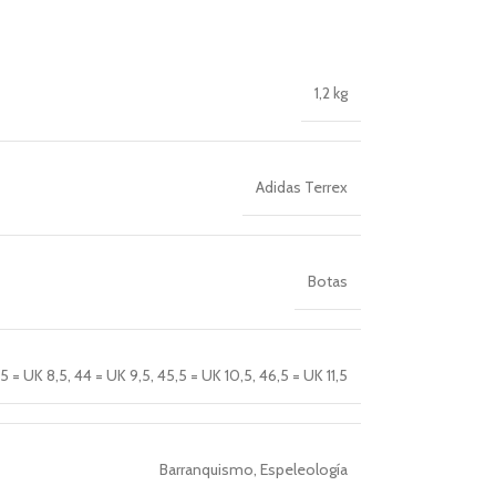
1,2 kg
Adidas Terrex
Botas
,5 = UK 8,5
,
44 = UK 9,5
,
45,5 = UK 10,5
,
46,5 = UK 11,5
Barranquismo
,
Espeleología