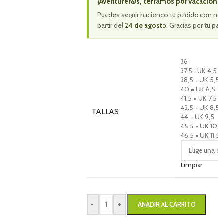
¡Aventurer@s, cerramos por vacacion
Puedes seguir haciendo tu pedido con n
partir del
24 de agosto
. Gracias por tu p
36
37,5 =UK 4,5
38,5 = UK 5,
40 = UK 6,5
41,5 = UK 7,5
42,5 = UK 8,
TALLAS
44 = UK 9,5
45,5 = UK 10
46,5 = UK 11,
Limpiar
-
+
AÑADIR AL CARRITO