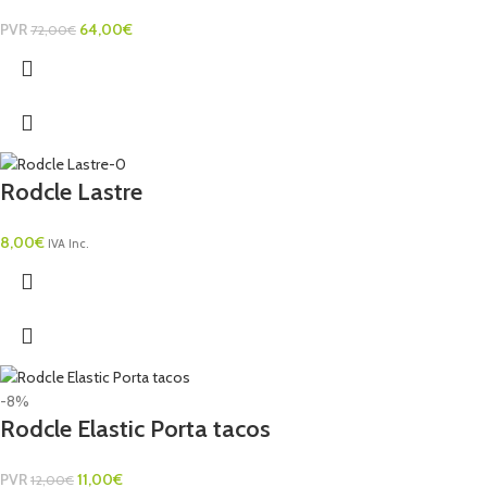
PVR
64,00
€
72,00
€
Rodcle Lastre
8,00
€
IVA Inc.
-8%
Rodcle Elastic Porta tacos
PVR
11,00
€
12,00
€