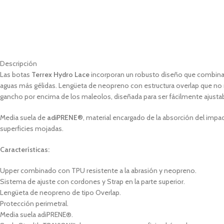
Descripción
Las botas
Terrex Hydro Lace
incorporan un robusto diseño que combina t
aguas más gélidas. Lengüeta de neopreno con estructura overlap que no m
gancho por encima de los maleolos, diseñada para ser fácilmente ajustab
Media suela de
adiPRENE®
, material encargado de la absorción del impa
superficies mojadas.
Características:
Upper combinado con TPU resistente a la abrasión y neopreno.
Sistema de ajuste con cordones y Strap en la parte superior.
Lengüeta de neopreno de tipo Overlap.
Protección perimetral.
Media suela adiPRENE®.