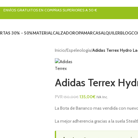
ENVÍOS GRATUITOS EN COMPRAS SUPERIORES A 50 €
RTAS 30% – 50%
MATERIAL
CALZADO
ROPA
MARCAS
ALQUILER
BLOG
CO
Inicio
/
Espeleología
/
Adidas Terrex Hydro La
Adidas Terrex Hyd
PVR
135,00
€
150,00
€
IVA Inc.
La Bota de Barranco mas vendida con nuevo
La mejor adherencia gracias a la suela Stealt