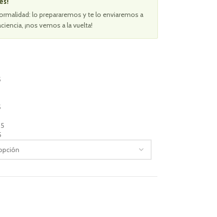
es!
ormalidad: lo prepararemos y te lo enviaremos a
aciencia, ¡nos vemos a la vuelta!
5
5
,5
5