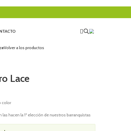
NTACTO
ce
Volver a los productos
ro Lace
 color
h las hacen la 1º elección de nuestros barranquístas