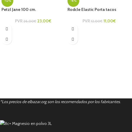
-12%
-8%
Petzl Jane 100 cm.
Rodcle Elastic Porta tacos
PVR
23,00
€
PVR
11,00
€
26,00
€
12,00
€
*Los precios de elbazar.org son los recomendados por los fabricantes
.