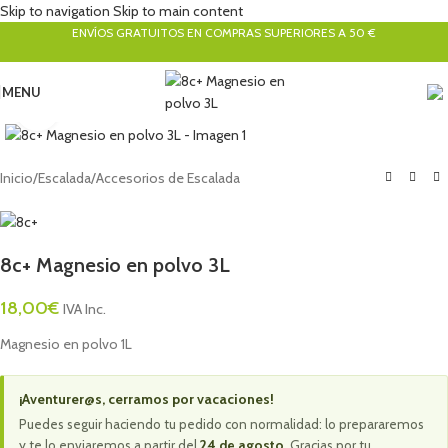
Skip to navigation
Skip to main content
ENVÍOS GRATUITOS EN COMPRAS SUPERIORES A 50 €
MENU
Click to enlarge
Inicio
/
Escalada
/
Accesorios de Escalada
8c+ Magnesio en polvo 3L
18,00
€
IVA Inc.
Magnesio en polvo 1L
¡Aventurer@s, cerramos por vacaciones!
Puedes seguir haciendo tu pedido con normalidad: lo prepararemos
y te lo enviaremos a partir del
24 de agosto
. Gracias por tu