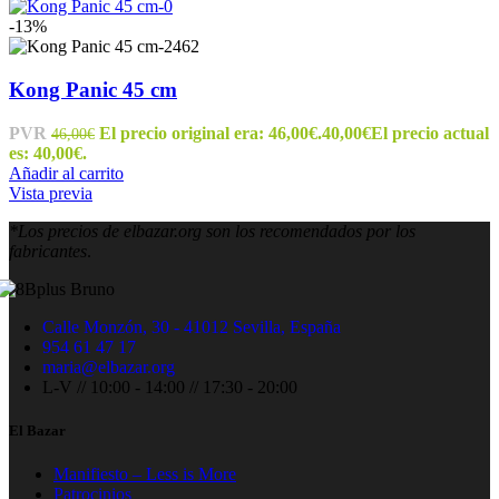
-13%
Kong Panic 45 cm
PVR
El precio original era: 46,00€.
40,00
€
El precio actual
46,00
€
es: 40,00€.
Añadir al carrito
Vista previa
*Los precios de elbazar.org son los recomendados por los
fabricantes
.
Calle Monzón, 30 - 41012 Sevilla, España
954 61 47 17
maria@elbazar.org
L-V // 10:00 - 14:00 // 17:30 - 20:00
El Bazar
Manifiesto – Less is More
Patrocinios