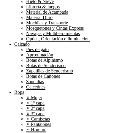
Hielo & Nieve
Librería & Juegos
Material de Acampada
Material Duro
Mochilas y Transporte
Mosquetones y Cintas Express
Navajas y Multiherramientas
Óptica, Orientación e Iluminación
Calzado
Pies de gato
Aproximación
Botas de Alpinismo
Botas de Senderismo
Zapatillas de Senderismo
Botas de Cañones
Sandalias
Calcetines
Ropa
♀ Mujer
♀ 1º capa
♀ 2º capa
♀ 3º capa
♀ Camisetas
♀ Pantalones
♂ Hombre