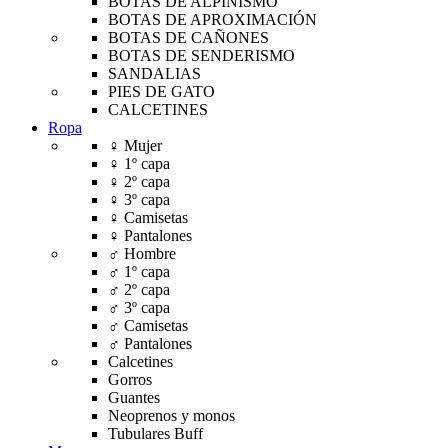
BOTAS DE ALPINISMO
BOTAS DE APROXIMACIÓN
BOTAS DE CAÑONES
BOTAS DE SENDERISMO
SANDALIAS
PIES DE GATO
CALCETINES
Ropa
♀ Mujer
♀ 1º capa
♀ 2º capa
♀ 3º capa
♀ Camisetas
♀ Pantalones
♂ Hombre
♂ 1º capa
♂ 2º capa
♂ 3º capa
♂ Camisetas
♂ Pantalones
Calcetines
Gorros
Guantes
Neoprenos y monos
Tubulares Buff