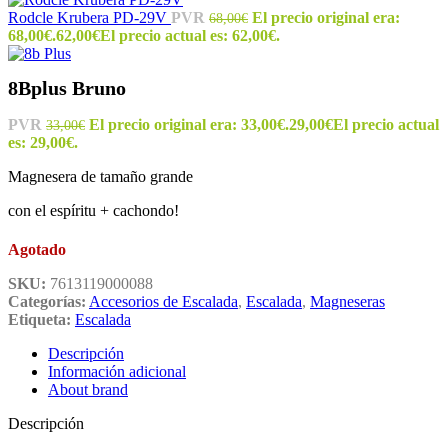
Rodcle Krubera PD-29V
PVR
El precio original era:
68,00
€
68,00€.
62,00
€
El precio actual es: 62,00€.
8Bplus Bruno
PVR
El precio original era: 33,00€.
29,00
€
El precio actual
33,00
€
es: 29,00€.
Magnesera de tamaño grande
con el espíritu + cachondo!
Agotado
SKU:
7613119000088
Categorías:
Accesorios de Escalada
,
Escalada
,
Magneseras
Etiqueta:
Escalada
Descripción
Información adicional
About brand
Descripción