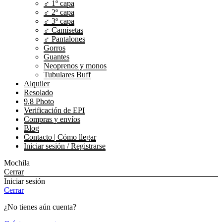
♂ 1º capa
♂ 2º capa
♂ 3º capa
♂ Camisetas
♂ Pantalones
Gorros
Guantes
Neoprenos y monos
Tubulares Buff
Alquiler
Resolado
9,8 Photo
Verificación de EPI
Compras y envíos
Blog
Contacto | Cómo llegar
Iniciar sesión / Registrarse
Mochila
Cerrar
Iniciar sesión
Cerrar
¿No tienes aún cuenta?