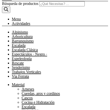
Búsqueda de productos
Menu
Actividades
Alpinismo
Arboricultura
Barranquismo
Escalada
Escalada Clásica
Espectáculos · Negro ·
Espeleología
Rescate
Senderismo
Trabajos Verticales
Via Ferrata
Material
Arneses
Cuerdas, aros y cordinos
Cascos
Cocina e Hidratación
Escalada