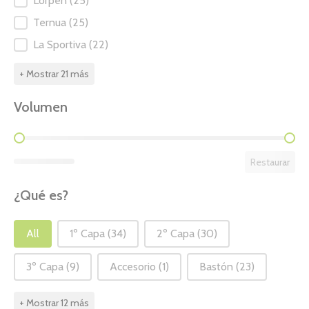
Lorpen
(25)
Ternua
(25)
La Sportiva
(22)
+ Mostrar 21 más
Volumen
Volumen
Restaurar
¿Qué es?
¿Qué es?
All
1º Capa
(34)
2º Capa
(30)
3º Capa
(9)
Accesorio
(1)
Bastón
(23)
+ Mostrar 12 más