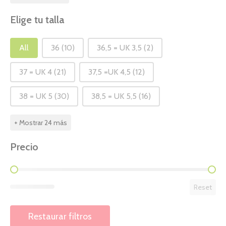
Elige tu talla
Elige tu talla
All
36
(10)
36,5 = UK 3,5
(2)
37 = UK 4
(21)
37,5 =UK 4,5
(12)
38 = UK 5
(30)
38,5 = UK 5,5
(16)
+ Mostrar 24 más
Precio
Precio
Reset
Restaurar filtros